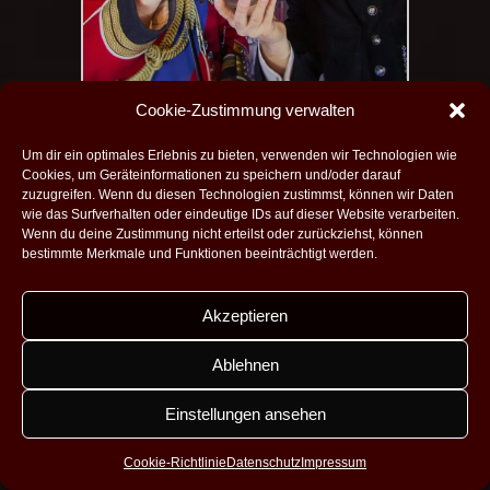
Cookie-Zustimmung verwalten
Um dir ein optimales Erlebnis zu bieten, verwenden wir Technologien wie
Bad Wimpfen - Neues Tor
Cookies, um Geräteinformationen zu speichern und/oder darauf
zuzugreifen. Wenn du diesen Technologien zustimmst, können wir Daten
Das tödliche Vermächtnis
wie das Surfverhalten oder eindeutige IDs auf dieser Website verarbeiten.
Wenn du deine Zustimmung nicht erteilst oder zurückziehst, können
€ 99,-
Enthält die gesetzliche Mwst.
bestimmte Merkmale und Funktionen beeinträchtigt werden.
Akzeptieren
TICKETS
Ablehnen
MENÜ
Einstellungen ansehen
Cookie-Richtlinie
Datenschutz
Impressum