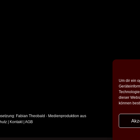
Um dir ein o
Geräteinfor
Technologien
dieser Websi
können best
setzung:
Fabian Theobald - Medienproduktion aus
Akz
hutz
|
Kontakt
|
AGB