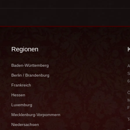
Regionen
Baden-Württemberg
A
S
Berlin / Brandenburg
6
Frankreich
Ö
Hessen
M
Luxemburg
F
Mecklenburg-Vorpommern
T
Niedersachsen