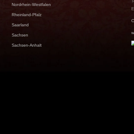
T
Nordrhein-Westfalen
E
Rheinland-Pfalz
C
Saarland
w
Sachsen
Sachsen-Anhalt