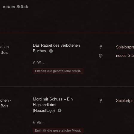
neues Stück
Das Rätsel des verbotenen
rchen -
Spielortpr
Buches
u Bois
neues Stü
€ 95,-
Enthält die gesetzliche Mwst.
Mord mit Schuss – Ein
rchen -
Spielortpr
Highlandkrimi
u Bois
(Neuauflage)
€ 95,-
Enthält die gesetzliche Mwst.