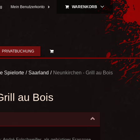
ng
Mein Benutzerkonto
WARENKORB
PRIVATBUCHUNG
le Spielorte
Saarland
Neunkirchen - Grill au Bois
rill au Bois
n: André Folschweiller, als gebürtiger Franzose