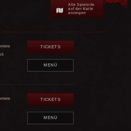
Alle Spielorte
auf der Karte
anzeigen
emiere
TICKETS
ck
MENÜ
emiere
TICKETS
MENÜ