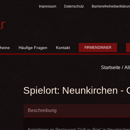
Impressum
Datenschutz
Barrierefreiheitserkläru
heine
Häufige Fragen
Kontakt
FIRMENDINNER
Startseite
Al
Spielort:
Neunkirchen - G
Beschreibung
Krimidinner im Restaurant "Grill au Bois" in Neunkirche