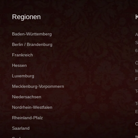
Regionen
Baden-Württemberg
A
S
Berlin / Brandenburg
6
Frankreich
Ö
Hessen
M
Luxemburg
F
Mecklenburg-Vorpommern
T
Niedersachsen
T
Nordrhein-Westfalen
E
Rheinland-Pfalz
C
Saarland
w