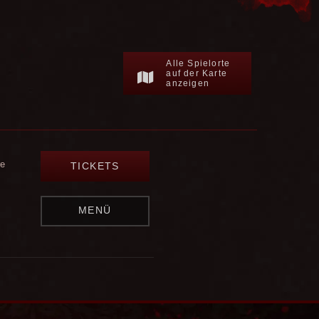
Alle Spielorte
auf der Karte
anzeigen
re
TICKETS
MENÜ