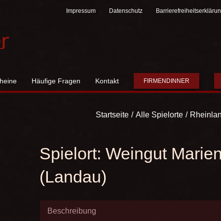
Impressum
Datenschutz
Barrierefreiheitserkläru
heine
Häufige Fragen
Kontakt
FIRMENDINNER
Startseite
Alle Spielorte
Rheinlan
Spielort:
Weingut Marien
(Landau)
Beschreibung