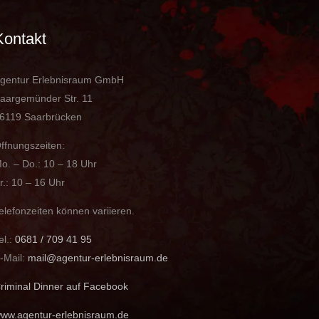
Kontakt
gentur Erlebnisraum GmbH
aargemünder Str. 11
6119 Saarbrücken
ffnungszeiten:
o. – Do.: 10 – 18 Uhr
r.: 10 – 16 Uhr
elefonzeiten können variieren.
el.:
0681 / 709 41 95
-Mail:
mail@agentur-erlebnisraum.de
riminal Dinner auf Facebook
ww.agentur-erlebnisraum.de