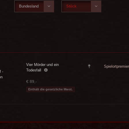


Vier Mörder und ein
Spielortpremie
Todesfall
 -
en
€ 89,-
Enthält die gesetzliche Mwst.