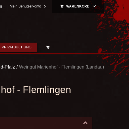
ng
Mein Benutzerkonto
WARENKORB
PRIVATBUCHUNG
d-Pfalz
Weingut Marienhof - Flemlingen (Landau)
hof - Flemlingen