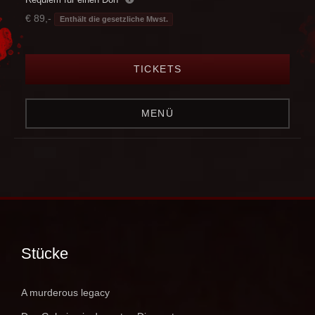
€ 89,-
Enthält die gesetzliche Mwst.
TICKETS
MENÜ
Stücke
A murderous legacy