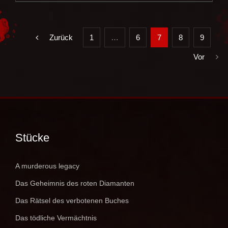
Zurück
1
…
6
7
8
9
Vor
Stücke
A murderous legacy
Das Geheimnis des roten Diamanten
Das Rätsel des verbotenen Buches
Das tödliche Vermächtnis