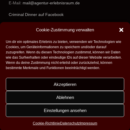
E-Mail:
mail@agentur-erlebnisraum.de
Criminal Dinner auf Facebook
www.agentur-erlebnisraum.de
Cookie-Zustimmung verwalten
Um dir ein optimales Erlebnis zu bieten, verwenden wir Technologien wie
Cookies, um Geräteinformationen zu speichern und/oder darauf
zuzugreifen. Wenn du diesen Technologien zustimmst, können wir Daten
wie das Surfverhalten oder eindeutige IDs auf dieser Website verarbeiten.
Wenn du deine Zustimmung nicht erteilst oder zurückziehst, können
bestimmte Merkmale und Funktionen beeinträchtigt werden.
Akzeptieren
Alle Rechte vorbehalten - 2026 -
Agentur Erlebnisraum GmbH
|
Umsetzung:
Fabian Theobald - Medienproduktion aus Saarbrücken
|
Ablehnen
Design:
Dobicki Grafikdesign
|
Impressum
|
Datenschutz
|
Kontakt
|
AGB
Einstellungen ansehen
Facebook
Instagram
Cookie-Richtlinie
Datenschutz
Impressum