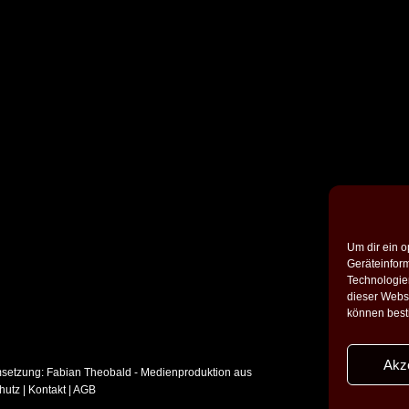
Um dir ein o
Geräteinfor
Technologien
dieser Websi
können best
Akz
setzung:
Fabian Theobald - Medienproduktion aus
hutz
|
Kontakt
|
AGB