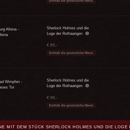
Enthält die gesetzliche Mwst.
Sherlock Holmes und die
urg Altena -
Loge der Rothaarigen
ltena
€ 89,-
Enthält die gesetzliche Mwst.
Sherlock Holmes und die
ad Wimpfen -
Loge der Rothaarigen
eues Tor
€ 99,-
Enthält die gesetzliche Mwst.
INE MIT DEM STÜCK SHERLOCK HOLMES UND DIE LOGE