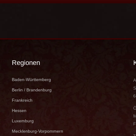
Regionen
Baden-Württemberg
A
S
Berlin / Brandenburg
6
Frankreich
Ö
Hessen
M
Luxemburg
F
Mecklenburg-Vorpommern
T