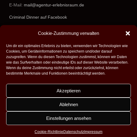
E-Mail:
mail@agentur-erlebnisraum.de
Criminal Dinner auf Facebook
www.agentur-erlebnisraum.de
Cookie-Zustimmung verwalten
Um dir ein optimales Erlebnis zu bieten, verwenden wir Technologien wie
Cookies, um Geräteinformationen zu speichern und/oder darauf
zuzugreifen. Wenn du diesen Technologien zustimmst, können wir Daten
wie das Surfverhalten oder eindeutige IDs auf dieser Website verarbeiten.
Wenn du deine Zustimmung nicht erteilst oder zurückziehst, können
bestimmte Merkmale und Funktionen beeinträchtigt werden.
Akzeptieren
Alle Rechte vorbehalten - 2026 -
Agentur Erlebnisraum GmbH
|
Umsetzung:
Fabian Theobald - Medienproduktion aus Saarbrücken
|
Ablehnen
Design:
Dobicki Grafikdesign
|
Impressum
|
Datenschutz
|
Kontakt
|
AGB
Einstellungen ansehen
Facebook
Instagram
Cookie-Richtlinie
Datenschutz
Impressum