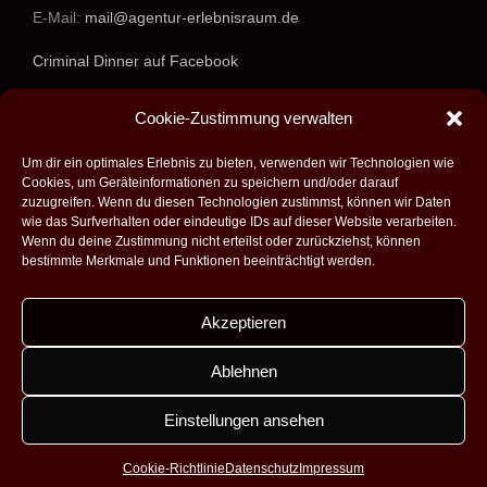
E-Mail:
mail@agentur-erlebnisraum.de
Criminal Dinner auf Facebook
www.agentur-erlebnisraum.de
Cookie-Zustimmung verwalten
Um dir ein optimales Erlebnis zu bieten, verwenden wir Technologien wie
Cookies, um Geräteinformationen zu speichern und/oder darauf
zuzugreifen. Wenn du diesen Technologien zustimmst, können wir Daten
wie das Surfverhalten oder eindeutige IDs auf dieser Website verarbeiten.
Wenn du deine Zustimmung nicht erteilst oder zurückziehst, können
bestimmte Merkmale und Funktionen beeinträchtigt werden.
Akzeptieren
Alle Rechte vorbehalten - 2026 -
Agentur Erlebnisraum GmbH
|
Umsetzung:
Fabian Theobald - Medienproduktion aus Saarbrücken
|
Ablehnen
Design:
Dobicki Grafikdesign
|
Impressum
|
Datenschutz
|
Kontakt
|
AGB
Einstellungen ansehen
Facebook
Instagram
Cookie-Richtlinie
Datenschutz
Impressum