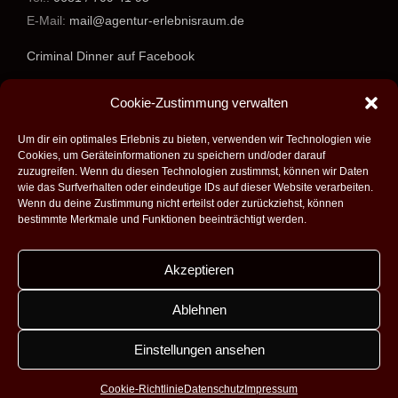
E-Mail:
mail@agentur-erlebnisraum.de
Criminal Dinner auf Facebook
www.agentur-erlebnisraum.de
Cookie-Zustimmung verwalten
Um dir ein optimales Erlebnis zu bieten, verwenden wir Technologien wie
Cookies, um Geräteinformationen zu speichern und/oder darauf
zuzugreifen. Wenn du diesen Technologien zustimmst, können wir Daten
wie das Surfverhalten oder eindeutige IDs auf dieser Website verarbeiten.
Wenn du deine Zustimmung nicht erteilst oder zurückziehst, können
bestimmte Merkmale und Funktionen beeinträchtigt werden.
Akzeptieren
Alle Rechte vorbehalten - 2026 -
Agentur Erlebnisraum GmbH
|
Umsetzung:
Fabian Theobald - Medienproduktion aus Saarbrücken
|
Ablehnen
Design:
Dobicki Grafikdesign
|
Impressum
|
Datenschutz
|
Kontakt
|
AGB
Einstellungen ansehen
Facebook
Instagram
Cookie-Richtlinie
Datenschutz
Impressum