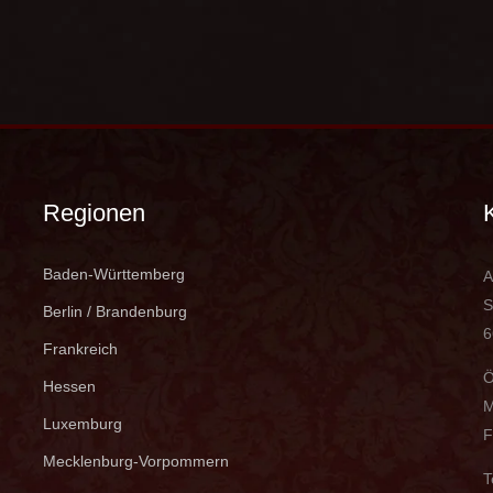
Regionen
Baden-Württemberg
A
S
Berlin / Brandenburg
6
Frankreich
Ö
Hessen
M
Luxemburg
F
Mecklenburg-Vorpommern
T