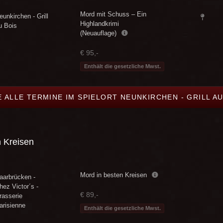
Mord mit Schuss – Ein
eunkirchen - Grill
Highlandkrimi
u Bois
(Neuauflage)
€ 95,-
Enthält die gesetzliche Mwst.
E ALLE TERMINE IM SPIELORT NEUNKIRCHEN - GRILL AU
n Kreisen
Mord in besten Kreisen
aarbrücken -
hez Victor´s -
€ 89,-
rasserie
arisienne
Enthält die gesetzliche Mwst.