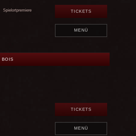
Spielortpremiere
TICKETS
MENÜ
 BOIS
TICKETS
MENÜ