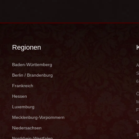
Regionen
Baden-Württemberg
A
S
Berlin / Brandenburg
6
Frankreich
Ö
Hessen
M
Luxemburg
F
Mecklenburg-Vorpommern
T
Niedersachsen
T
Nordrhein-Westfalen