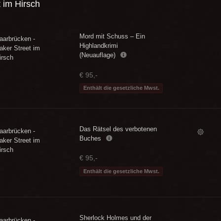
 im Hirsch
Mord mit Schuss – Ein
aarbrücken -
Highlandkrimi
aker Street im
(Neuauflage)
irsch
€ 95,-
Enthält die gesetzliche Mwst.
Das Rätsel des verbotenen
aarbrücken -
Buches
aker Street im
irsch
€ 95,-
Enthält die gesetzliche Mwst.
Sherlock Holmes und der
aarbrücken -