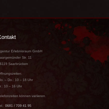
Kontakt
gentur Erlebnisraum GmbH
aargemünder Str. 11
6119 Saarbrücken
ffnungszeiten:
o. – Do.: 10 – 18 Uhr
r.: 10 – 16 Uhr
elefonzeiten können variieren.
el.:
0681 / 709 41 95