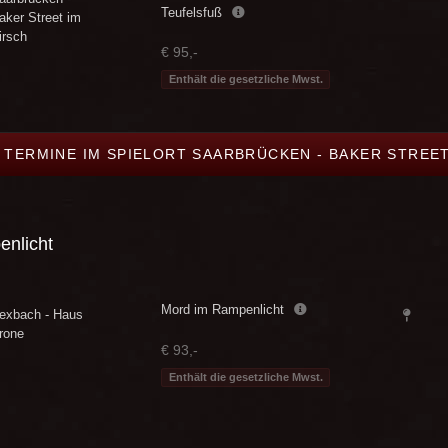
Teufelsfuß
aker Street im
irsch
€ 95,-
Enthält die gesetzliche Mwst.
E TERMINE IM SPIELORT SAARBRÜCKEN - BAKER STREET
nlicht
Mord im Rampenlicht
exbach - Haus
rone
€ 93,-
Enthält die gesetzliche Mwst.