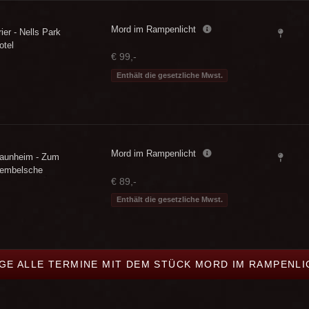
Mord im Rampenlicht
rier - Nells Park
otel
€ 99,-
Enthält die gesetzliche Mwst.
Mord im Rampenlicht
aunheim - Zum
embelsche
€ 89,-
Enthält die gesetzliche Mwst.
IGE ALLE TERMINE MIT DEM STÜCK MORD IM RAMPENLI