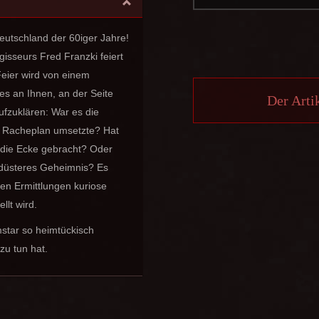
eutschland der 60iger Jahre!
isseurs Fred Franzki feiert
eier wird von einem
es an Ihnen, an der Seite
Der Artik
fzuklären: War es die
en Racheplan umsetzte? Hat
m die Ecke gebracht? Oder
n düsteres Geheimnis? Es
den Ermittlungen kuriose
llt wird.
star so heimtückisch
u tun hat.