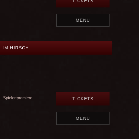
TICKETS
MENÜ
 IM HIRSCH
Spielortpremiere
TICKETS
MENÜ