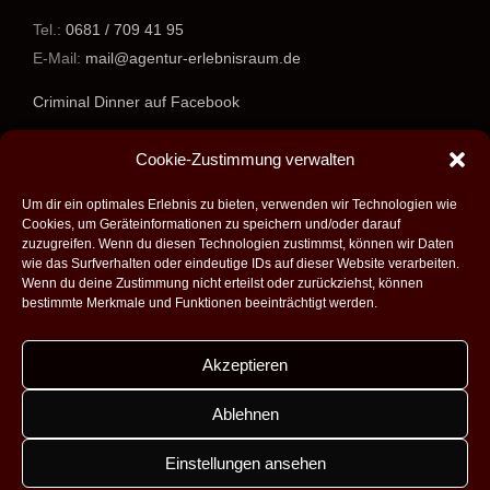
Tel.:
0681 / 709 41 95
E-Mail:
mail@agentur-erlebnisraum.de
Criminal Dinner auf Facebook
www.agentur-erlebnisraum.de
Cookie-Zustimmung verwalten
Um dir ein optimales Erlebnis zu bieten, verwenden wir Technologien wie
Cookies, um Geräteinformationen zu speichern und/oder darauf
zuzugreifen. Wenn du diesen Technologien zustimmst, können wir Daten
wie das Surfverhalten oder eindeutige IDs auf dieser Website verarbeiten.
Wenn du deine Zustimmung nicht erteilst oder zurückziehst, können
bestimmte Merkmale und Funktionen beeinträchtigt werden.
Akzeptieren
Alle Rechte vorbehalten - 2026 -
Agentur Erlebnisraum GmbH
|
Umsetzung:
Fabian Theobald - Medienproduktion aus Saarbrücken
|
Ablehnen
Design:
Dobicki Grafikdesign
|
Impressum
|
Datenschutz
|
Kontakt
|
AGB
Einstellungen ansehen
Facebook
Instagram