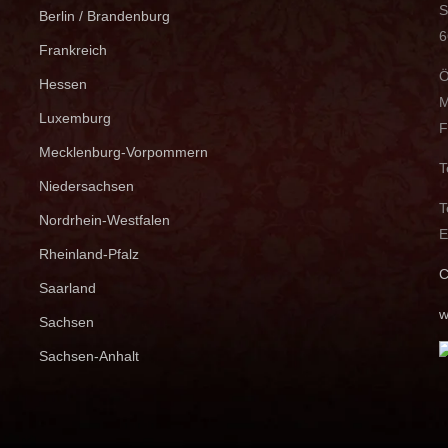
S
Berlin / Brandenburg
6
Frankreich
Ö
Hessen
M
Luxemburg
F
Mecklenburg-Vorpommern
T
Niedersachsen
T
Nordrhein-Westfalen
E
Rheinland-Pfalz
C
Saarland
w
Sachsen
Sachsen-Anhalt