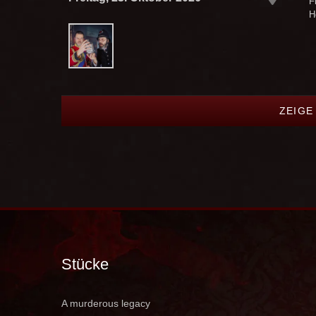
F
H
ZEIGE
Stücke
A murderous legacy