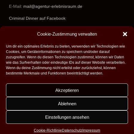
E-Mail:
mail@agentur-erlebnisraum.de
Criminal Dinner auf Facebook
www.agentur-erlebnisraum.de
Cookie-Zustimmung verwalten
Um dir ein optimales Erlebnis zu bieten, verwenden wir Technologien wie
Cookies, um Geräteinformationen zu speichern und/oder darauf
zuzugreifen. Wenn du diesen Technologien zustimmst, können wir Daten
wie das Surfverhalten oder eindeutige IDs auf dieser Website verarbeiten.
Wenn du deine Zustimmung nicht erteilst oder zurückziehst, können
bestimmte Merkmale und Funktionen beeinträchtigt werden.
Akzeptieren
Alle Rechte vorbehalten - 2026 -
Agentur Erlebnisraum GmbH
|
Umsetzung:
Fabian Theobald - Medienproduktion aus Saarbrücken
|
Ablehnen
Design:
Dobicki Grafikdesign
|
Impressum
|
Datenschutz
|
Kontakt
|
AGB
Einstellungen ansehen
Facebook
Instagram
Cookie-Richtlinie
Datenschutz
Impressum