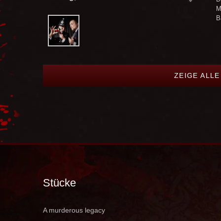
M
B
ZEIGE ALL
Stücke
A murderous legacy