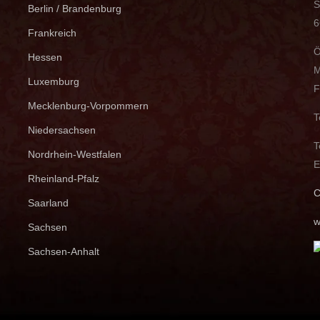
S
Berlin / Brandenburg
6
Frankreich
Ö
Hessen
M
Luxemburg
F
Mecklenburg-Vorpommern
T
Niedersachsen
T
Nordrhein-Westfalen
E
Rheinland-Pfalz
C
Saarland
w
Sachsen
Sachsen-Anhalt