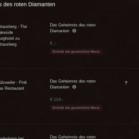
 des roten Diamanten
Das Geheimnis des roten
trausberg - The
Diamanten
akeside
urghotel zu
€ ,-
trausberg
Enthält die gesetzliche Mwst.
Das Geheimnis des roten
ülzweiler - Pink
Diamanten
as Restaurant
€ 114,-
Enthält die gesetzliche Mwst.
Das Geheimnis des roten
odenheim bei