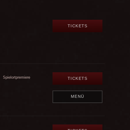
TICKETS
Spielortpremiere
TICKETS
MENÜ