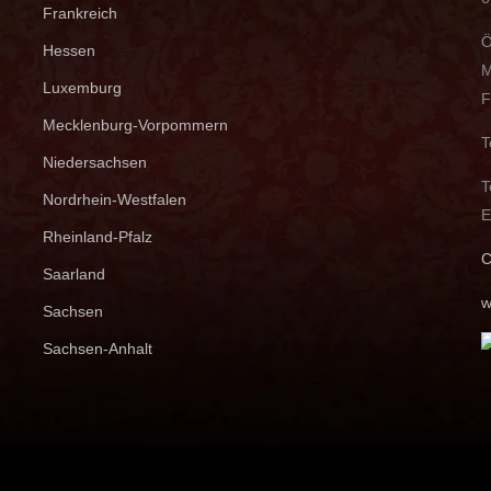
Frankreich
Ö
Hessen
M
Luxemburg
F
Mecklenburg-Vorpommern
T
Niedersachsen
T
Nordrhein-Westfalen
E
Rheinland-Pfalz
C
Saarland
w
Sachsen
Sachsen-Anhalt