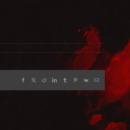
Facebook
X
Reddit
LinkedIn
Tumblr
Pinterest
Vk
E-
Mail