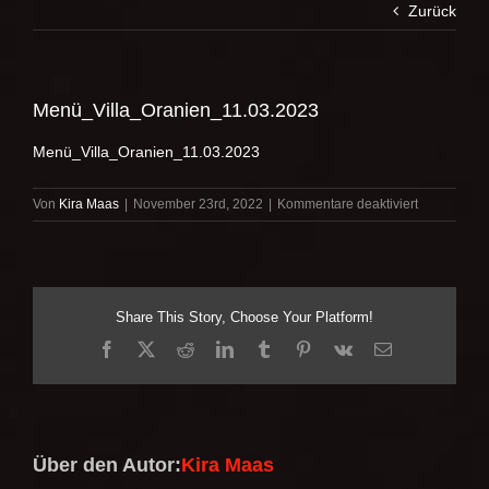
Zurück
Menü_Villa_Oranien_11.03.2023
Menü_Villa_Oranien_11.03.2023
für
Von
Kira Maas
|
November 23rd, 2022
|
Kommentare deaktiviert
Menü_Villa
Share This Story, Choose Your Platform!
Facebook
X
Reddit
LinkedIn
Tumblr
Pinterest
Vk
E-
Mail
Über den Autor:
Kira Maas