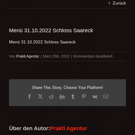
Zurück
Menü 31.10.2022 Schloss Saareck
Menü 31.10.2022 Schloss Saareck
für
Von
Prakti Agentur
|
März 25th, 2022
|
Kommentare deaktiviert
Menü
31.10.2022
Schloss
Saareck
Share This Story, Choose Your Platform!
Facebook
X
Reddit
LinkedIn
Tumblr
Pinterest
Vk
E-
Mail
Über den Autor:
Prakti Agentur