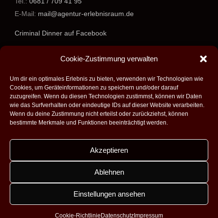
Tel.:
0681 / 709 41 95
E-Mail:
mail@agentur-erlebnisraum.de
Criminal Dinner auf Facebook
www.agentur-erlebnisraum.de
Cookie-Zustimmung verwalten
Um dir ein optimales Erlebnis zu bieten, verwenden wir Technologien wie
Cookies, um Geräteinformationen zu speichern und/oder darauf
zuzugreifen. Wenn du diesen Technologien zustimmst, können wir Daten
wie das Surfverhalten oder eindeutige IDs auf dieser Website verarbeiten.
Wenn du deine Zustimmung nicht erteilst oder zurückziehst, können
bestimmte Merkmale und Funktionen beeinträchtigt werden.
Akzeptieren
Alle Rechte vorbehalten - 2026 -
Agentur Erlebnisraum GmbH
|
Umsetzung:
Fabian Theobald - Medienproduktion aus Saarbrücken
|
Ablehnen
Design:
Dobicki Grafikdesign
|
Impressum
|
Datenschutz
|
Kontakt
|
AGB
Einstellungen ansehen
Facebook
Instagram
Cookie-Richtlinie
Datenschutz
Impressum