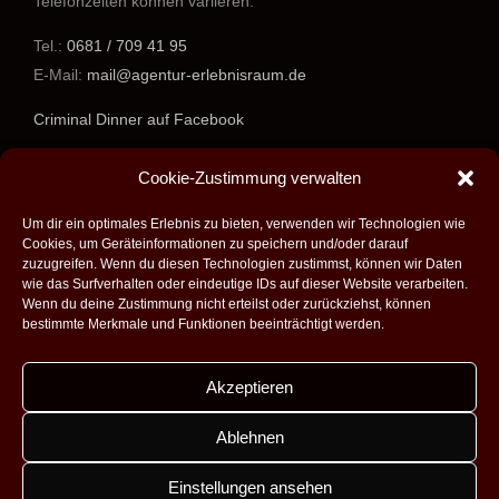
Telefonzeiten können variieren.
Tel.:
0681 / 709 41 95
E-Mail:
mail@agentur-erlebnisraum.de
Criminal Dinner auf Facebook
www.agentur-erlebnisraum.de
Cookie-Zustimmung verwalten
Um dir ein optimales Erlebnis zu bieten, verwenden wir Technologien wie
Cookies, um Geräteinformationen zu speichern und/oder darauf
zuzugreifen. Wenn du diesen Technologien zustimmst, können wir Daten
wie das Surfverhalten oder eindeutige IDs auf dieser Website verarbeiten.
Wenn du deine Zustimmung nicht erteilst oder zurückziehst, können
bestimmte Merkmale und Funktionen beeinträchtigt werden.
Akzeptieren
Alle Rechte vorbehalten - 2026 -
Agentur Erlebnisraum GmbH
|
Umsetzung:
Fabian Theobald - Medienproduktion aus Saarbrücken
|
Ablehnen
Design:
Dobicki Grafikdesign
|
Impressum
|
Datenschutz
|
Kontakt
|
AGB
Einstellungen ansehen
Facebook
Instagram