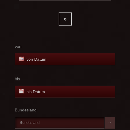
von
bis
Bundesland
