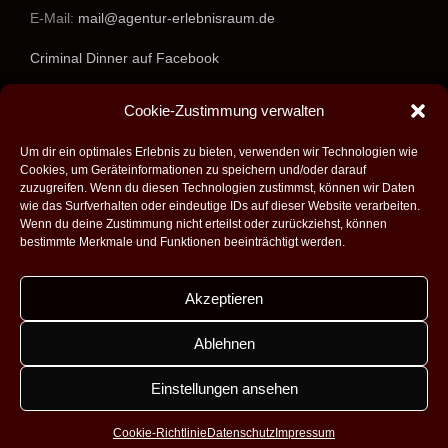
E-Mail:
mail@agentur-erlebnisraum.de
Criminal Dinner auf Facebook
www.agentur-erlebnisraum.de
Cookie-Zustimmung verwalten
Um dir ein optimales Erlebnis zu bieten, verwenden wir Technologien wie
Cookies, um Geräteinformationen zu speichern und/oder darauf
zuzugreifen. Wenn du diesen Technologien zustimmst, können wir Daten
wie das Surfverhalten oder eindeutige IDs auf dieser Website verarbeiten.
Wenn du deine Zustimmung nicht erteilst oder zurückziehst, können
bestimmte Merkmale und Funktionen beeinträchtigt werden.
Akzeptieren
Alle Rechte vorbehalten - 2026 -
Agentur Erlebnisraum GmbH
|
Umsetzung:
Fabian Theobald - Medienproduktion aus Saarbrücken
|
Ablehnen
Design:
Dobicki Grafikdesign
|
Impressum
|
Datenschutz
|
Kontakt
|
AGB
Einstellungen ansehen
Facebook
Instagram
Cookie-Richtlinie
Datenschutz
Impressum