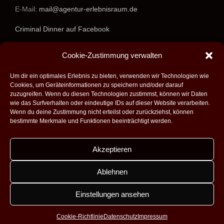
E-Mail:
mail@agentur-erlebnisraum.de
Criminal Dinner auf Facebook
www.agentur-erlebnisraum.de
Cookie-Zustimmung verwalten
Um dir ein optimales Erlebnis zu bieten, verwenden wir Technologien wie
Cookies, um Geräteinformationen zu speichern und/oder darauf
zuzugreifen. Wenn du diesen Technologien zustimmst, können wir Daten
wie das Surfverhalten oder eindeutige IDs auf dieser Website verarbeiten.
Wenn du deine Zustimmung nicht erteilst oder zurückziehst, können
bestimmte Merkmale und Funktionen beeinträchtigt werden.
Akzeptieren
Alle Rechte vorbehalten - 2026 -
Agentur Erlebnisraum GmbH
|
Umsetzung:
Fabian Theobald - Medienproduktion aus Saarbrücken
|
Ablehnen
Design:
Dobicki Grafikdesign
|
Impressum
|
Datenschutz
|
Kontakt
|
AGB
Einstellungen ansehen
Facebook
Instagram
Cookie-Richtlinie
Datenschutz
Impressum