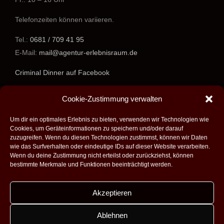
Telefonzeiten können variieren.
Tel.:
0681 / 709 41 95
E-Mail:
mail@agentur-erlebnisraum.de
Criminal Dinner auf Facebook
www.agentur-erlebnisraum.de
Cookie-Zustimmung verwalten
Um dir ein optimales Erlebnis zu bieten, verwenden wir Technologien wie
Cookies, um Geräteinformationen zu speichern und/oder darauf
zuzugreifen. Wenn du diesen Technologien zustimmst, können wir Daten
wie das Surfverhalten oder eindeutige IDs auf dieser Website verarbeiten.
Wenn du deine Zustimmung nicht erteilst oder zurückziehst, können
bestimmte Merkmale und Funktionen beeinträchtigt werden.
Akzeptieren
Alle Rechte vorbehalten - 2026 -
Agentur Erlebnisraum GmbH
|
Umsetzung:
Fabian Theobald - Medienproduktion aus Saarbrücken
|
Ablehnen
Design:
Dobicki Grafikdesign
|
Impressum
|
Datenschutz
|
Kontakt
|
AGB