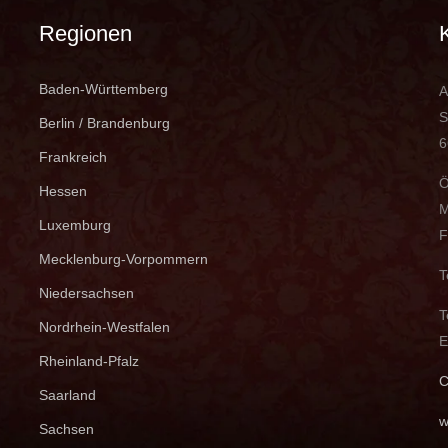
Regionen
Baden-Württemberg
A
S
Berlin / Brandenburg
6
Frankreich
Ö
Hessen
M
Luxemburg
F
Mecklenburg-Vorpommern
T
Niedersachsen
T
Nordrhein-Westfalen
E
Rheinland-Pfalz
C
Saarland
w
Sachsen