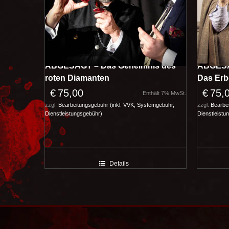
ABGESAGT – Das Geheimnis des
ABGESA
roten Diamanten
Das Erb
€
75,00
€
75,
Enthält 7% MwSt.
zzgl.
Bearbeitungsgebühr (inkl. VVK, Systemgebühr,
zzgl.
Bearbei
Dienstleistungsgebühr)
Dienstleistu
Details