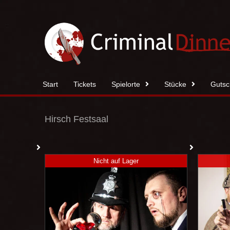
Zum
Inhalt
springen
Start
Tickets
Spielorte
Stücke
Gutsc
Hirsch Festsaal
Nicht auf Lager