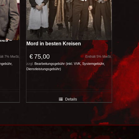
mes –
Mord in besten Kreisen
€
75,00
ält 7% MwSt.
Enthält 5% MwSt.
mgebühr,
zzgl.
Bearbeitungsgebühr (inkl. VVK, Systemgebühr,
Dienstleistungsgebühr)
Details