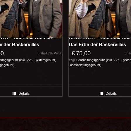
GT – Sherlock Holmes –
ABGESAGT – Sherlock Hol
e der Baskervilles
Das Erbe der Baskervilles
00
€
75,00
Enthält 7% MwSt.
Enth
tungsgebühr (inkl. VVK, Systemgebühr,
zzgl.
Bearbeitungsgebühr (inkl. VVK, Syste
ngsgebühr)
Dienstleistungsgebühr)
Details
Details