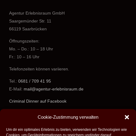
Agentur Erlebnisraum GmbH
Saargemünder Str. 11
66119 Saarbrücken
Öffnungszeiten:
Mo. – Do.: 10 – 18 Uhr
Fr.: 10 – 16 Uhr
Telefonzeiten können variieren.
Tel.:
0681 / 709 41 95
E-Mail:
mail@agentur-erlebnisraum.de
Criminal Dinner auf Facebook
www.agentur-erlebnisraum.de
Cookie-Zustimmung verwalten
Um dir ein optimales Erlebnis zu bieten, verwenden wir Technologien wie
Cookies, um Geräteinformationen zu speichern und/oder darauf