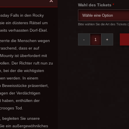
Wahl des Tickets
*
sday Falls in den Rocky
sie ein düsteres Rätsel um
Bitte wählen Sie die Art des Tickets (
eits verhassten Dorf-Ekel.
Vier
 zerrte die Menschen wegen
Mörder
rraschend, dass er auf
und
Mounty ist überfordert mit
ein
Todesfall
llen. Der Richter ruft nun zu
Menge
bei der die wichtigsten
en werden. In einem
 Beweisstücke präsentiert,
sagen der Verdächtigen
t haben, enthüllen der
Scrooges Tod.
, begleiten Sie unsere
 Sie ein außergewöhnliches