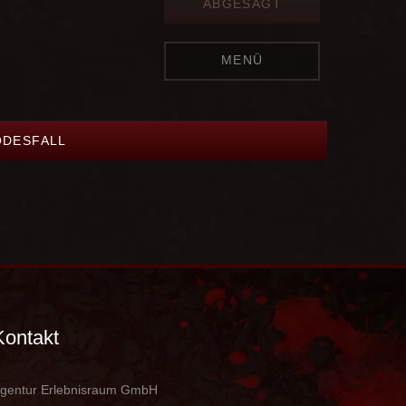
ABGESAGT
MENÜ
ODESFALL
Kontakt
gentur Erlebnisraum GmbH