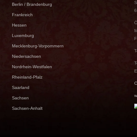
S
Berlin / Brandenburg
6
Frankreich
Ö
Hessen
M
Luxemburg
F
Mecklenburg-Vorpommern
T
Niedersachsen
T
Nordrhein-Westfalen
E
Rheinland-Pfalz
C
Saarland
w
Sachsen
Sachsen-Anhalt