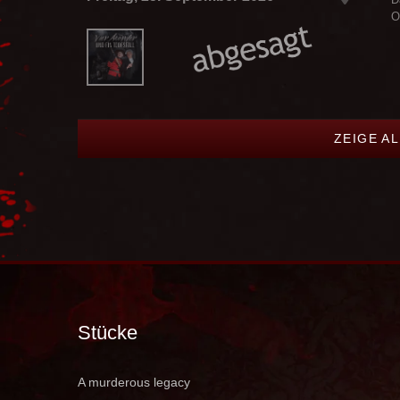
O
ZEIGE A
Stücke
A murderous legacy