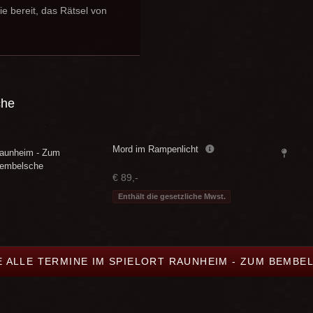
e bereit, das Rätsel von
che
Mord im Rampenlicht
aunheim - Zum
embelsche
€ 89,-
Enthält die gesetzliche Mwst.
E ALLE TERMINE IM SPIELORT RAUNHEIM - ZUM BEMBE