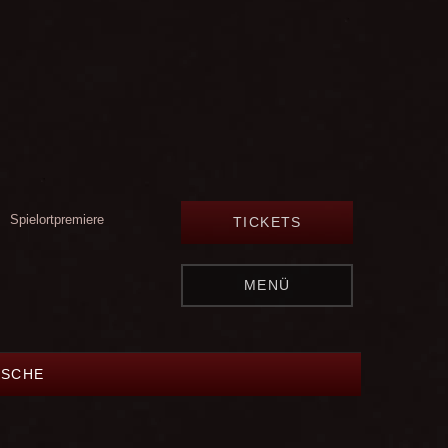
Spielortpremiere
TICKETS
MENÜ
LSCHE