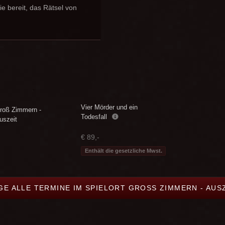
e bereit, das Rätsel von
Vier Mörder und ein
roß Zimmern -
Todesfall
uszeit
€ 89,-
Enthält die gesetzliche Mwst.
GE ALLE TERMINE IM SPIELORT GROSS ZIMMERN - AUSZ