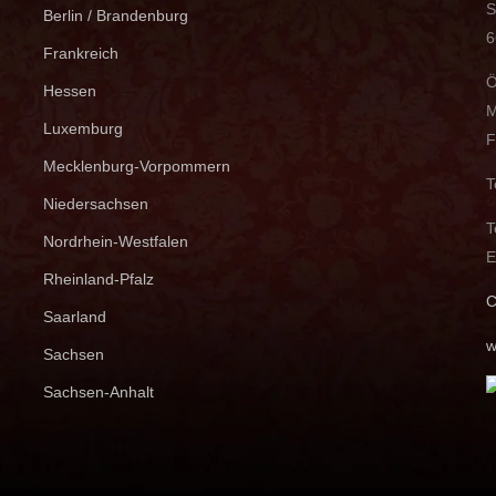
S
Berlin / Brandenburg
6
Frankreich
Ö
Hessen
M
Luxemburg
F
Mecklenburg-Vorpommern
T
Niedersachsen
T
Nordrhein-Westfalen
E
Rheinland-Pfalz
C
Saarland
w
Sachsen
Sachsen-Anhalt