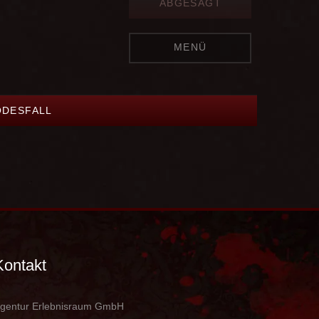
ABGESAGT
MENÜ
ODESFALL
Kontakt
gentur Erlebnisraum GmbH