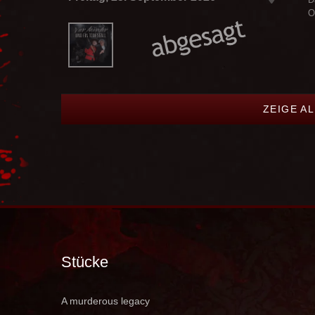
O
ZEIGE A
Stücke
A murderous legacy