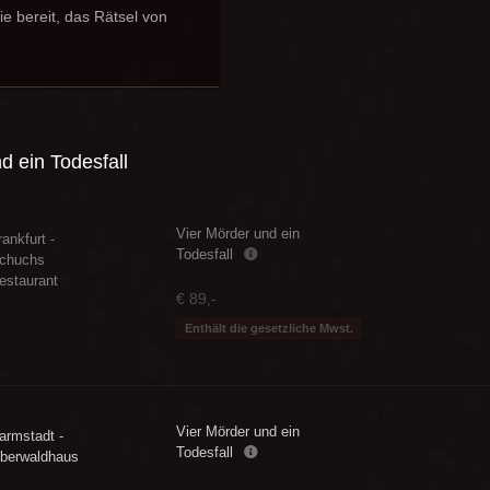
e bereit, das Rätsel von
d ein Todesfall
Vier Mörder und ein
rankfurt -
Todesfall
chuchs
estaurant
€ 89,-
Enthält die gesetzliche Mwst.
Vier Mörder und ein
armstadt -
Todesfall
berwaldhaus