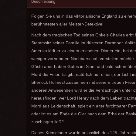
Beschreibung
Folgen Sie uns in das viktorianische England zu eine
berühmtesten aller Meister-Detektive!
Nach dem tragischen Tod seines Onkels Charles erbt H
Stammsitz seiner Familie im düsteren Dartmoor. Anläss
Amerika lädt er zu einem erlesenen Dinner ein, bei d
weniger vornehmen Nachbarschaft vorstellen möchte. 
Gäste aber haben Gutes im Sinn, und bald schon übers
Mord die Feier. Es gibt natürlich nur einen, der Licht 
Sherlock Holmes! Zusammen mit seinem treuen Freun
anderen Anwesenden wird er die Verdächtigen unter 
herausfinden, wer Lord Henry nach dem Leben trachte
Mord aus Leidenschaft, spielt ein alter furchtbarer Fami
oder ist es am Ende die Gier nach dem Erbe der Basker
zuschlagen ließ?
Dieses Krimidinner wurde anlässlich des 125. Jahrest