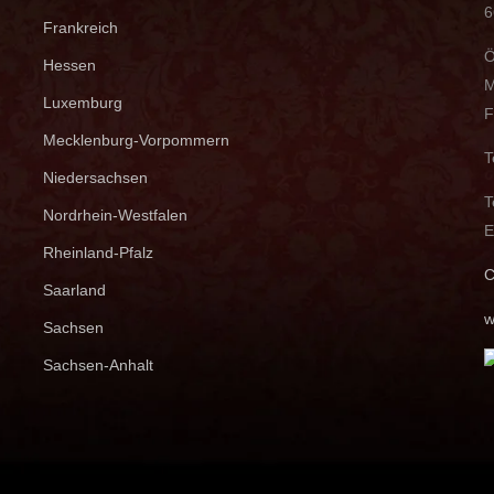
6
Frankreich
Ö
Hessen
M
Luxemburg
F
Mecklenburg-Vorpommern
T
Niedersachsen
T
Nordrhein-Westfalen
E
Rheinland-Pfalz
C
Saarland
w
Sachsen
Sachsen-Anhalt