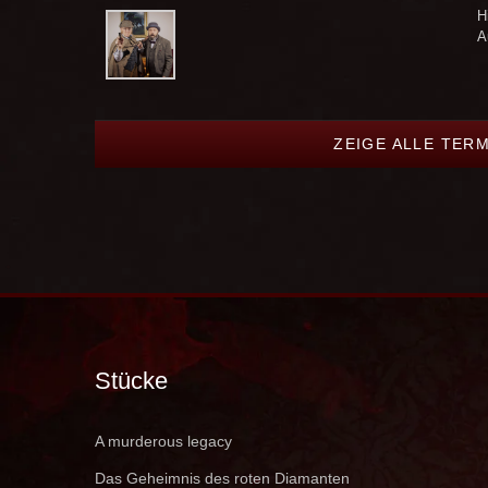
H
A
ZEIGE ALLE TER
Stücke
A murderous legacy
Das Geheimnis des roten Diamanten