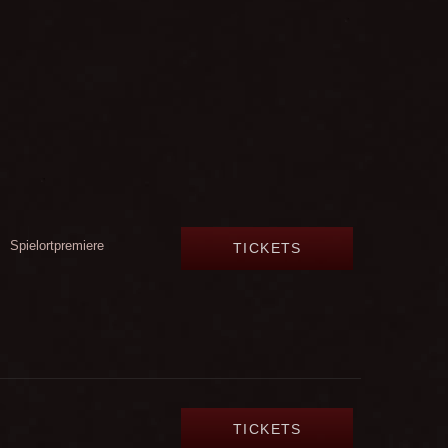
Spielortpremiere
TICKETS
TICKETS