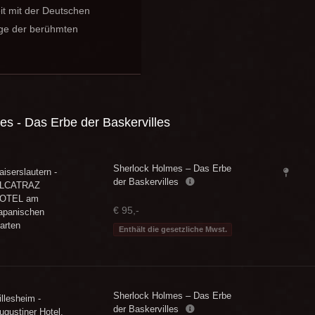
t mit der Deutschen
nige der berühmten
s - Das Erbe der Baskervilles
Sherlock Holmes – Das Erbe
aiserslautern -
der Baskervilles
LCATRAZ
OTEL am
€ 95,-
apanischen
arten
Enthält die gesetzliche Mwst.
Sherlock Holmes – Das Erbe
illesheim -
der Baskervilles
ugustiner Hotel
,