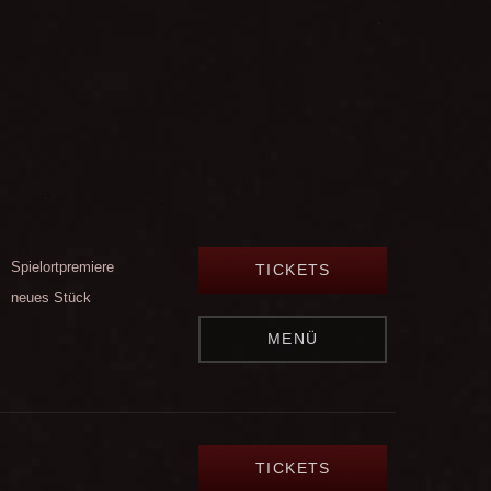
Spielortpremiere
TICKETS
neues Stück
MENÜ
TICKETS