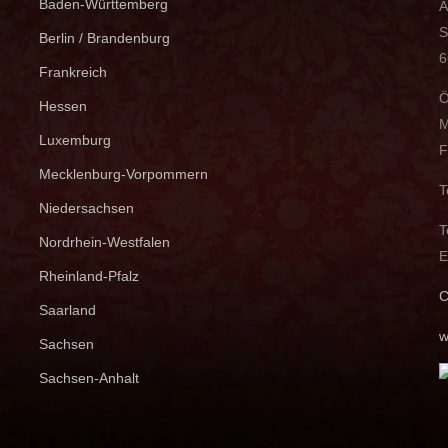
Baden-Württemberg
A
S
Berlin / Brandenburg
6
Frankreich
Ö
Hessen
M
Luxemburg
F
Mecklenburg-Vorpommern
T
Niedersachsen
T
Nordrhein-Westfalen
E
Rheinland-Pfalz
C
Saarland
w
Sachsen
Sachsen-Anhalt