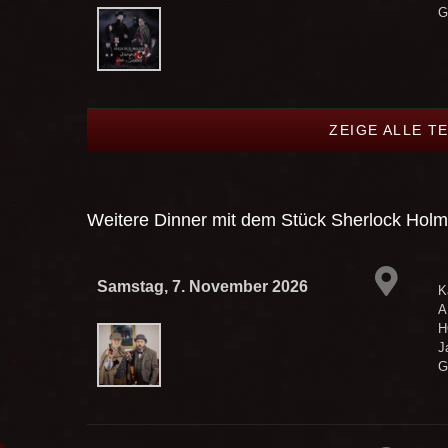
G
ZEIGE ALLE T
Weitere Dinner mit dem Stück
Sherlock Holme
Samstag, 7. November 2026
K
A
H
J
G