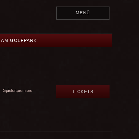
MENÜ
L AM GOLFPARK
Spielortpremiere
TICKETS