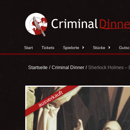
Zum
Inhalt
springen
Start
Tickets
Spielorte
Stücke
Gutsc
Startseite
Criminal Dinner
Sherlock Holmes – D