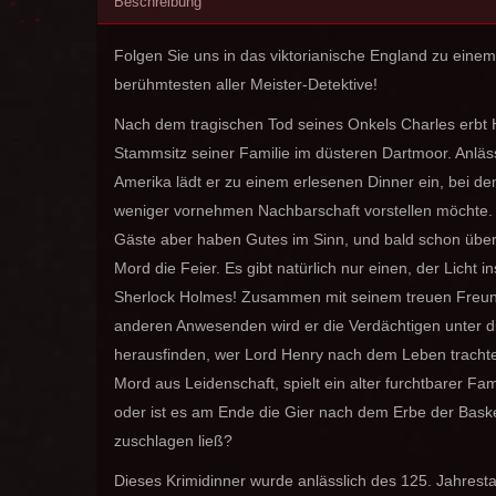
Beschreibung
Folgen Sie uns in das viktorianische England zu eine
berühmtesten aller Meister-Detektive!
Nach dem tragischen Tod seines Onkels Charles erbt H
Stammsitz seiner Familie im düsteren Dartmoor. Anläss
Amerika lädt er zu einem erlesenen Dinner ein, bei d
weniger vornehmen Nachbarschaft vorstellen möchte. 
Gäste aber haben Gutes im Sinn, und bald schon übers
Mord die Feier. Es gibt natürlich nur einen, der Licht 
Sherlock Holmes! Zusammen mit seinem treuen Freun
anderen Anwesenden wird er die Verdächtigen unter 
herausfinden, wer Lord Henry nach dem Leben trachte
Mord aus Leidenschaft, spielt ein alter furchtbarer Fami
oder ist es am Ende die Gier nach dem Erbe der Basker
zuschlagen ließ?
Dieses Krimidinner wurde anlässlich des 125. Jahrest