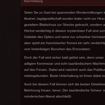
Beschreibung
Seien Sie zu Gast bei spannenden Mordermittlungen i
illustren Jagdgesellschaft wurden leider nicht nur Hir
gezieltem Blattschuss zur Strecke gebracht, sondern 
Höchst verdächtig in diesem mysteriösen Fall sind zum
Geliebte des Opfers und seine nur scheinbar höchsta
aber spielt ein französischer Konsul ein sehr verdächt
vom hinterlistigen Burschen des Ermordeten.
Doch der Fall wird sicher bald gelöst sein, denn unser
adligem Kommissar und echt saarländischem Wachtmei
auf den Fersen. Dabei wird natürlich auch das Publikum
miteingebunden. Beste Unterhaltung ist Ihnen dabei to
Auch bei diesem Fall können sich die besten Detektiv
Belohnung freuen, bevor ‚Der saarländische Schwur‘ e
mörderischen Abend abschließt.