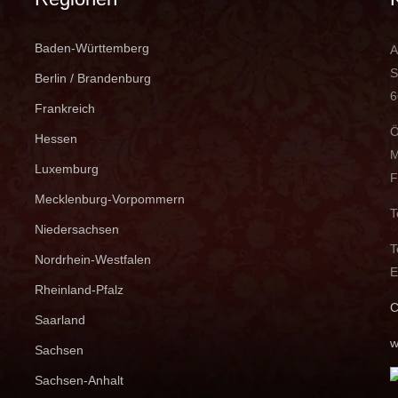
Baden-Württemberg
A
S
Berlin / Brandenburg
6
Frankreich
Ö
Hessen
M
Luxemburg
F
Mecklenburg-Vorpommern
T
Niedersachsen
T
Nordrhein-Westfalen
E
Rheinland-Pfalz
C
Saarland
w
Sachsen
Sachsen-Anhalt