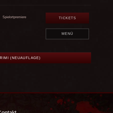
Spielortpremiere
TICKETS
MENÜ
RIMI (NEUAUFLAGE)
Kontakt