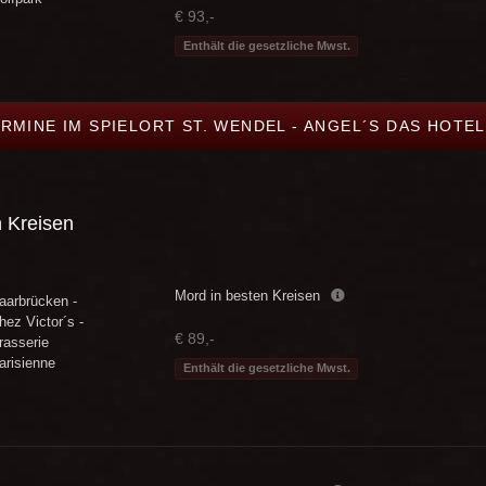
€ 93,-
Enthält die gesetzliche Mwst.
ERMINE IM SPIELORT ST. WENDEL - ANGEL´S DAS HOTE
n Kreisen
Mord in besten Kreisen
aarbrücken -
hez Victor´s -
€ 89,-
rasserie
arisienne
Enthält die gesetzliche Mwst.