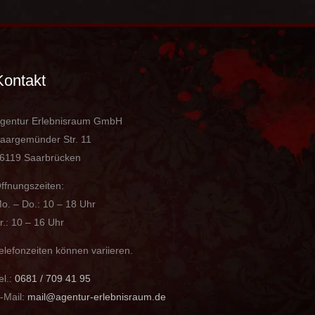
Kontakt
gentur Erlebnisraum GmbH
aargemünder Str. 11
6119 Saarbrücken
ffnungszeiten:
o. – Do.: 10 – 18 Uhr
r.: 10 – 16 Uhr
elefonzeiten können variieren.
el.:
0681 / 709 41 95
-Mail:
mail@agentur-erlebnisraum.de