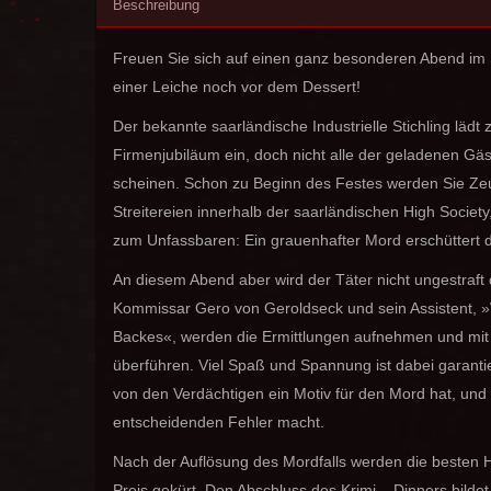
Beschreibung
Freuen Sie sich auf einen ganz besonderen Abend im S
einer Leiche noch vor dem Dessert!
Der bekannte saarländische Industrielle Stichling lädt
Firmenjubiläum ein, doch nicht alle der geladenen Gäs
scheinen. Schon zu Beginn des Festes werden Sie Ze
Streitereien innerhalb der saarländischen High Society
zum Unfassbaren: Ein grauenhafter Mord erschüttert die
An diesem Abend aber wird der Täter nicht ungestra
Kommissar Gero von Geroldseck und sein Assistent, 
Backes«, werden die Ermittlungen aufnehmen und mit 
überführen. Viel Spaß und Spannung ist dabei garantie
von den Verdächtigen ein Motiv für den Mord hat, und
entscheidenden Fehler macht.
Nach der Auflösung des Mordfalls werden die besten 
Preis gekürt. Den Abschluss des Krimi – Dinners bilde