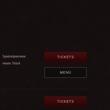
Spielortpremiere
TICKETS
neues Stück
MENÜ
TICKETS