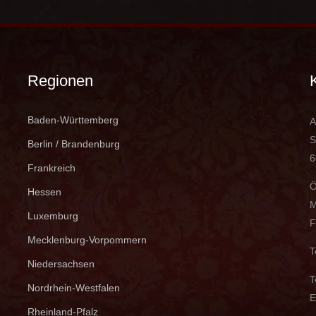
Regionen
Baden-Württemberg
A
S
Berlin / Brandenburg
6
Frankreich
Ö
Hessen
M
Luxemburg
F
Mecklenburg-Vorpommern
T
Niedersachsen
T
Nordrhein-Westfalen
E
Rheinland-Pfalz