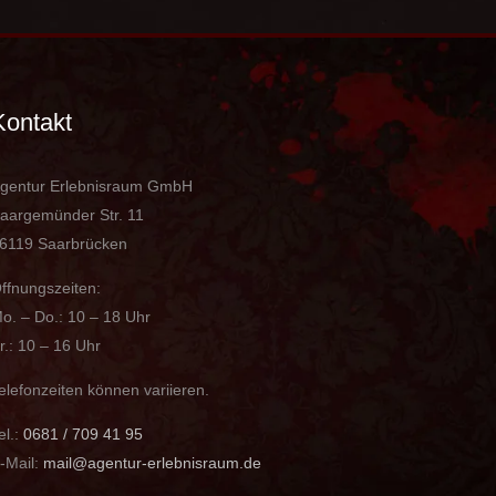
Kontakt
gentur Erlebnisraum GmbH
aargemünder Str. 11
6119 Saarbrücken
ffnungszeiten:
o. – Do.: 10 – 18 Uhr
r.: 10 – 16 Uhr
elefonzeiten können variieren.
el.:
0681 / 709 41 95
-Mail:
mail@agentur-erlebnisraum.de