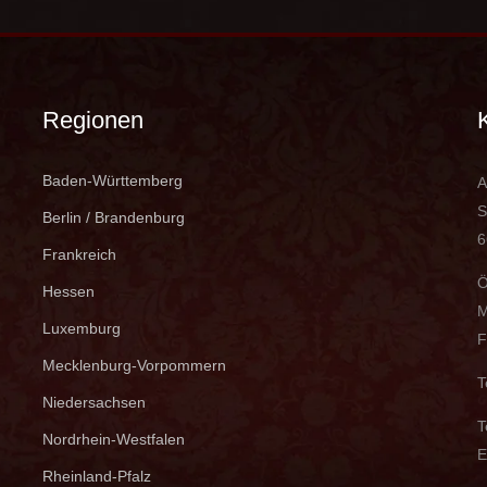
Regionen
Baden-Württemberg
A
S
Berlin / Brandenburg
6
Frankreich
Ö
Hessen
M
Luxemburg
F
Mecklenburg-Vorpommern
T
Niedersachsen
T
Nordrhein-Westfalen
E
Rheinland-Pfalz