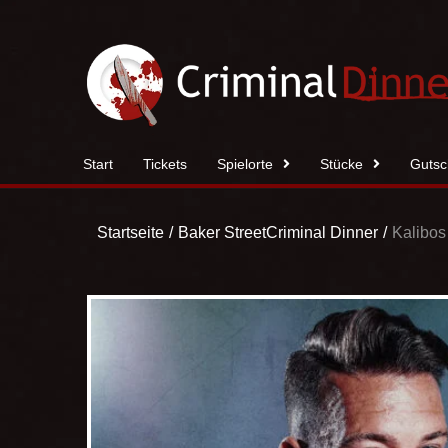
Zum
Inhalt
springen
Start
Tickets
Spielorte
Stücke
Gutsc
Startseite
Baker Street
Criminal Dinner
Kalibos