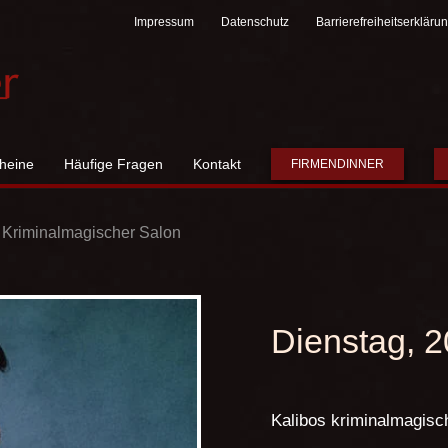
Impressum
Datenschutz
Barrierefreiheitserkläru
heine
Häufige Fragen
Kontakt
FIRMENDINNER
 Kriminalmagischer Salon
Dienstag, 
Kalibos kriminalmagisc