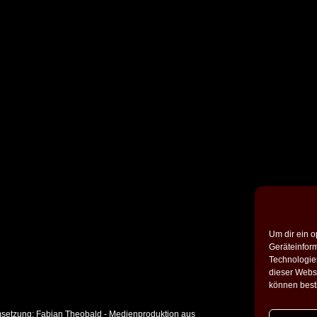
Um dir ein o
Geräteinfor
Technologien
dieser Websi
können best
setzung:
Fabian Theobald - Medienproduktion aus