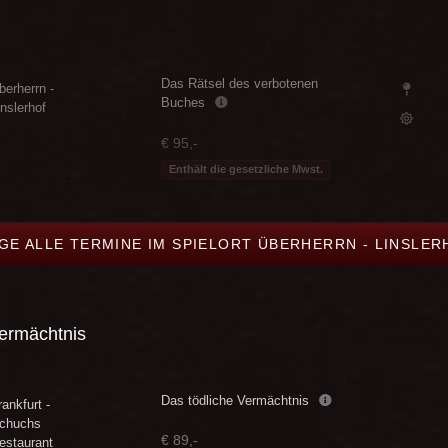
Das Rätsel des verbotenen
berherrn -
Buches
inslerhof
€ 95,-
Enthält die gesetzliche Mwst.
GE ALLE TERMINE IM SPIELORT ÜBERHERRN - LINSLER
Vermächtnis
Das tödliche Vermächtnis
rankfurt -
chuchs
€ 89,-
estaurant