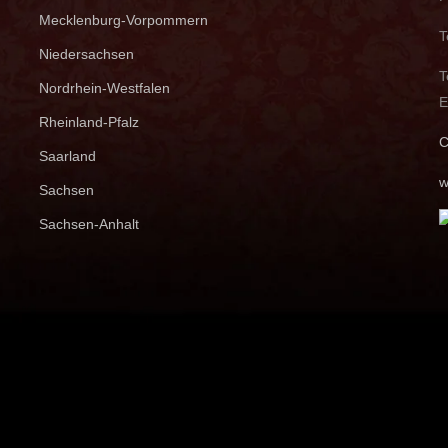
Mecklenburg-Vorpommern
T
Niedersachsen
T
Nordrhein-Westfalen
E
Rheinland-Pfalz
C
Saarland
w
Sachsen
Sachsen-Anhalt