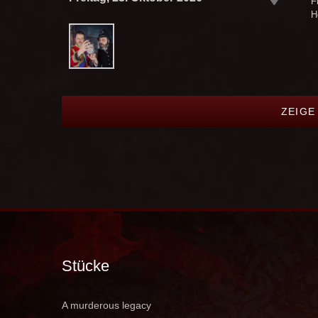
F
H
ZEIGE
Stücke
A murderous legacy