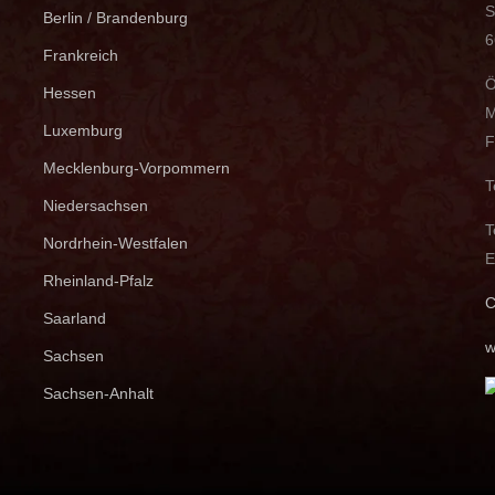
S
Berlin / Brandenburg
6
Frankreich
Ö
Hessen
M
Luxemburg
F
Mecklenburg-Vorpommern
T
Niedersachsen
T
Nordrhein-Westfalen
E
Rheinland-Pfalz
C
Saarland
w
Sachsen
Sachsen-Anhalt